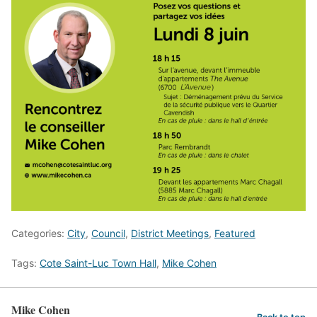
Categories:
City
,
Council
,
District Meetings
,
Featured
Tags:
Cote Saint-Luc Town Hall
,
Mike Cohen
Mike Cohen