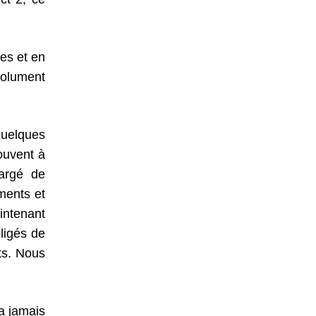
es et en
solument
quelques
ouvent à
argé de
ments et
aintenant
ligés de
nts. Nous
 a jamais