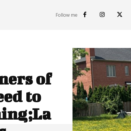
Follow me
ners of
eed to
hing;La