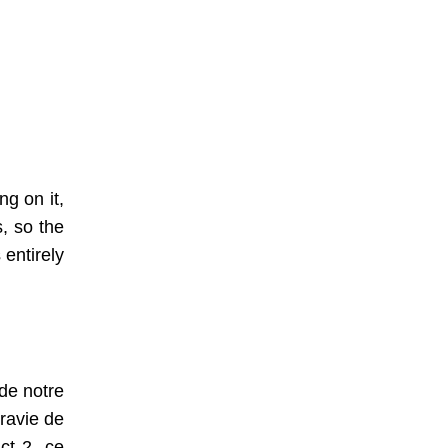
g on it,
, so the
 entirely
de notre
 ravie de
ct 2, ce