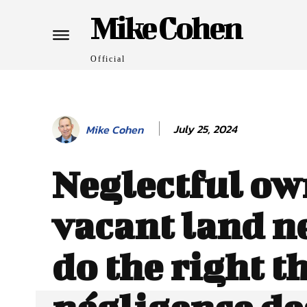
Mike Cohen
Official
July 25, 2024
Mike Cohen
Neglectful ow
vacant land n
do the right t