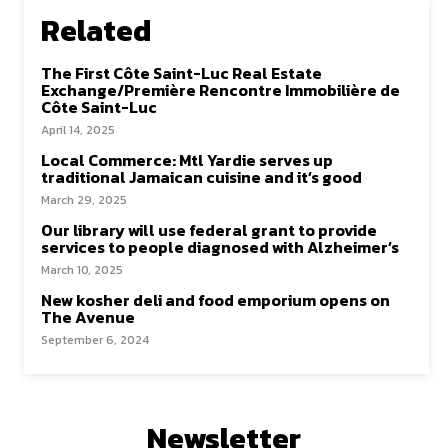
Related
The First Côte Saint-Luc Real Estate
Exchange/Première Rencontre Immobilière de
Côte Saint-Luc
April 14, 2025
Local Commerce: Mtl Yardie serves up
traditional Jamaican cuisine and it’s good
March 29, 2025
Our library will use federal grant to provide
services to people diagnosed with Alzheimer’s
March 10, 2025
New kosher deli and food emporium opens on
The Avenue
September 6, 2024
Newsletter