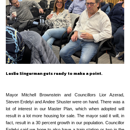
Leslie Singerman gets ready to make a point.
Mayor Mitchell Brownstein and Councillors Lior Azerad,
Steven Erdelyi and Andee Shuster were on hand. There was a
lot of interest in our Master Plan, which when adopted will
result in a lot more housing for sale. The mayor said it will, in
fact, result in a 30 percent growth in our population. Councillor
Erdelyi said we hope to also have a train station or two in the