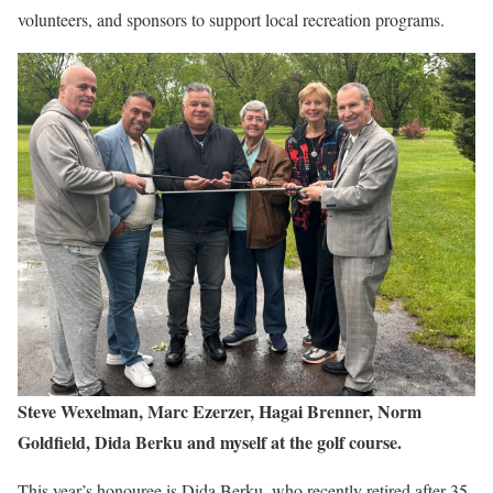
volunteers, and sponsors to support local recreation programs.
Steve Wexelman, Marc Ezerzer, Hagai Brenner, Norm
Goldfield, Dida Berku and myself at the golf course.
This year’s honouree is Dida Berku, who recently retired after 35